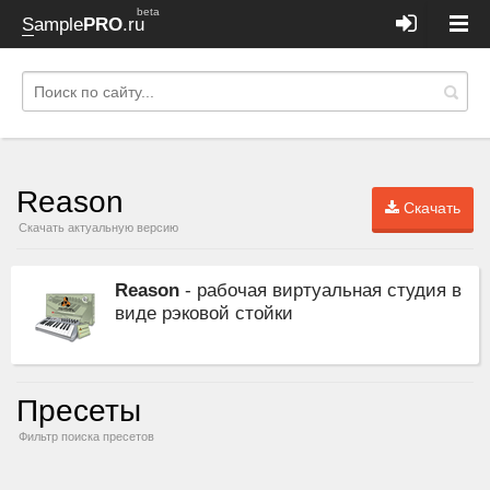
beta
Sample
PRO
.ru
Reason
Скачать
Скачать актуальную версию
Reason
- рабочая виртуальная студия в
виде рэковой стойки
Пресеты
Фильтр поиска пресетов