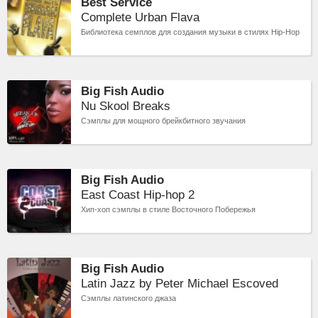
Best Service
Complete Urban Flava
Библиотека семплов для создания музыки в стилях Hip-Hop
Big Fish Audio
Nu Skool Breaks
Сэмплы для мощного брейкбитного звучания
Big Fish Audio
East Coast Hip-hop 2
Хип-хоп сэмплы в стиле Восточного Побережья
Big Fish Audio
Latin Jazz by Peter Michael Escoved
Сэмплы латинского джаза