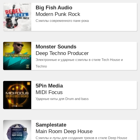
Big Fish Audio
Modern Punk Rock
Сэмплы современного панк-рока
Monster Sounds
Deep Techno Producer
Электронные и ударные сэмплы в стиле Tech House и
Techno
5Pin Media
MIDI Focus
Ударные киты для Drum and bass
Samplestate
Main Room Deep House
Сэмплы и лупы для создания треков в стиле Deep House