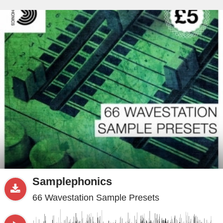
beta
Sample
PRO
.ru
Samplephonics
66 Wavestation Sample Presets