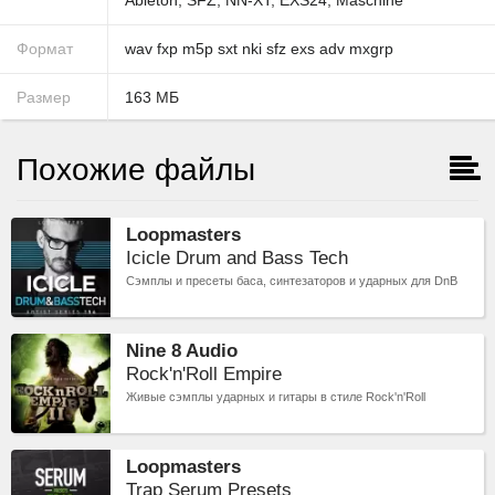
Ableton
,
SFZ
,
NN-XT
,
EXS24
,
Maschine
Формат
wav
fxp
m5p
sxt
nki
sfz
exs
adv
mxgrp
Размер
163
МБ
Похожие файлы
Loopmasters
Icicle Drum and Bass Tech
Cэмплы и пресеты баса, синтезаторов и ударных для DnB
Nine 8 Audio
Rock'n'Roll Empire
Живые сэмплы ударных и гитары в стиле Rock'n'Roll
Loopmasters
Trap Serum Presets