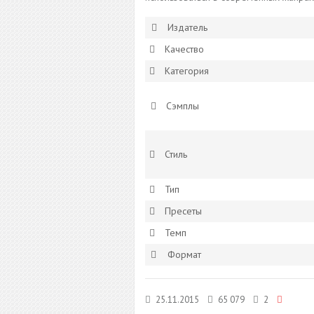
Издатель
Качество
Категория
Сэмплы
Стиль
Тип
Пресеты
Темп
Формат
25.11.2015
65 079
2