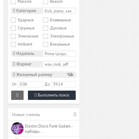
Massive
Reason
Категория
Ударные
Клавишные
Струнные
Духовые
Этнические
Электронные
Ambient
Вокальные
Издатель
Формат
Желаемый размер
*
Gb
От
До
Выполнить поиск
Новые сэмплы
Electro Disco Funk Guitars -
наборы…