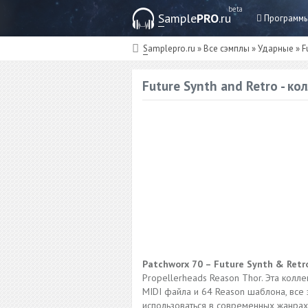
beta
Sample
PRO
.ru
Программ
Samplepro.ru
»
Все сэмплы
»
Ударные
» F
Future Synth and Retro - к
Patchworx 70 – Future Synth & Retr
Propellerheads Reason Thor. Эта кол
MIDI файла и 64 Reason шаблона, все 
использоваться в современных жанрах