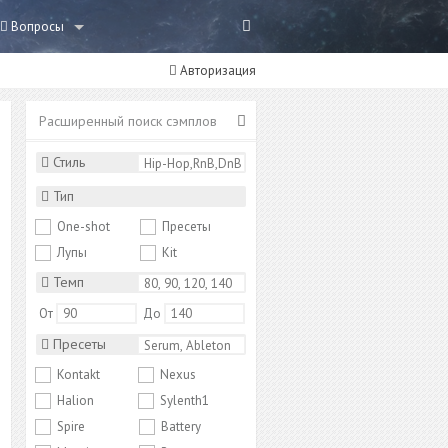
Вопросы
Авторизация
Расширенный поиск сэмплов
Стиль
Тип
One-shot
Пресеты
Лупы
Kit
Темп
От
До
Пресеты
Kontakt
Nexus
Halion
Sylenth1
Spire
Battery