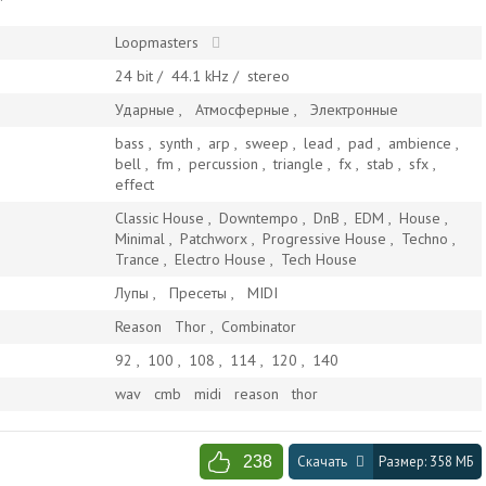
Loopmasters
24
bit /
44.1
kHz /
stereo
Ударные
Атмосферные
Электронные
bass
,
synth
,
arp
,
sweep
,
lead
,
pad
,
ambience
,
bell
,
fm
,
percussion
,
triangle
,
fx
,
stab
,
sfx
,
effect
Classic House
,
Downtempo
,
DnB
,
EDM
,
House
,
Minimal
,
Patchworx
,
Progressive House
,
Techno
,
Trance
,
Electro House
,
Tech House
Лупы
Пресеты
MIDI
Reason
Thor
,
Combinator
92
,
100
,
108
,
114
,
120
,
140
wav
cmb
midi
reason
thor
238
Скачать
Размер:
358 МБ