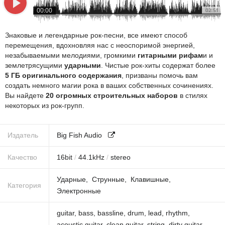
00:00
02:51
Знаковые и легендарные рок-песни, все имеют способ
перемещения, вдохновляя нас с неоспоримой энергией,
незабываемыми мелодиями, громкими
гитарными рифам
и и
землетрясущими
ударными
. Чистые рок-хиты содержат более
5 ГБ оригинального содержания
, призваны помочь вам
создать немного магии рока в ваших собственных сочинениях.
Вы найдете
20 огромных строительных наборов
в стилях
некоторых из рок-групп.
Издатель
Big Fish Audio
Качество
16
bit
/
44.1
kHz
/
stereo
Ударные
Струнные
Клавишные
Категория
Электронные
guitar
,
bass
,
bassline
,
drum
,
lead
,
rhythm
,
acoustic guitar
,
clean guitar
,
string
,
dirty guitar
,