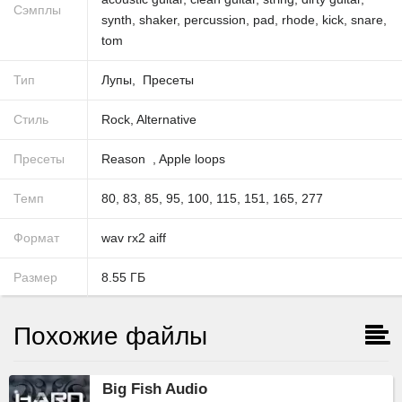
Сэмплы
synth
,
shaker
,
percussion
,
pad
,
rhode
,
kick
,
snare
,
tom
Тип
Лупы
Пресеты
Стиль
Rock
,
Alternative
Пресеты
Reason
,
Apple loops
Темп
80
,
83
,
85
,
95
,
100
,
115
,
151
,
165
,
277
Формат
wav
rx2
aiff
Размер
8.55
ГБ
Похожие файлы
Big Fish Audio