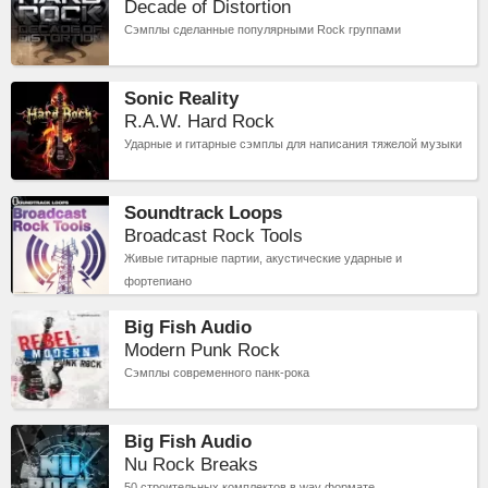
Decade of Distortion
Сэмплы сделанные популярными Rock группами
Sonic Reality
R.A.W. Hard Rock
Ударные и гитарные сэмплы для написания тяжелой музыки
Soundtrack Loops
Broadcast Rock Tools
Живые гитарные партии, акустические ударные и
фортепиано
Big Fish Audio
Modern Punk Rock
Сэмплы современного панк-рока
Big Fish Audio
Nu Rock Breaks
50 строительных комплектов в wav формате