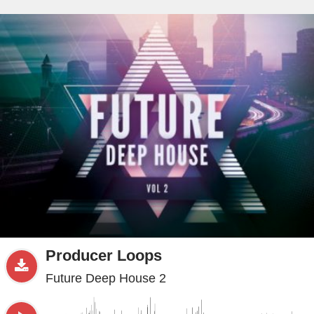
beta
Sample
PRO
.ru
Producer Loops
Future Deep House 2