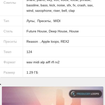
Сэмплы
bassline
,
bass
,
kick
,
noise
,
sfx
,
fx
,
crash
,
sax
,
wind
,
saxophone
,
riser
,
bell
,
clap
Тип
Лупы
Пресеты
MIDI
Стиль
Future House
,
Deep House
,
House
Пресеты
Reason
,
Apple loops
,
REX2
Темп
124
Формат
wav
midi
alp
aiff
rfl
rx2
Размер
1.29
ГБ