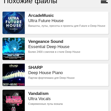
Похожие файлы
ArcadeMusic
Ultra Future House
Ваншоты, лупы, пресеты и проекты для Future и Deep House
Vengeance Sound
Essential Deep House
Более 2400 сэмплов в стиле Deep House
SHARP
Deep House Piano
Партии фортепиано для Deep House
Vandalism
Ultra Vocals
Современные лупы вокала