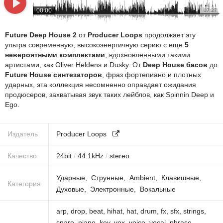
00:00
07:27
Future Deep House 2
от
Producer Loops
продолжает эту
ультра современную, высокоэнергичную серию с еще
5
невероятными комплектами
, вдохновленными такими
артистами, как Oliver Heldens и Dusky. От
Deep House басов
до
Future House синтезаторов
, фраз фортепиано и плотных
ударных, эта коллекция несомненно оправдает ожидания
продюсеров, захватывая звук таких лейблов, как Spinnin Deep и
Ego.
Издатель
Producer Loops
Качество
24
bit
/
44.1
kHz
/
stereo
Ударные
Струнные
Ambient
Клавишные
Категория
Духовые
Электронные
Вокальные
arp
,
drop
,
beat
,
hihat
,
hat
,
drum
,
fx
,
sfx
,
strings
,
snare
,
piano
,
key
,
vox
,
voice
,
vocal
,
phrase
,