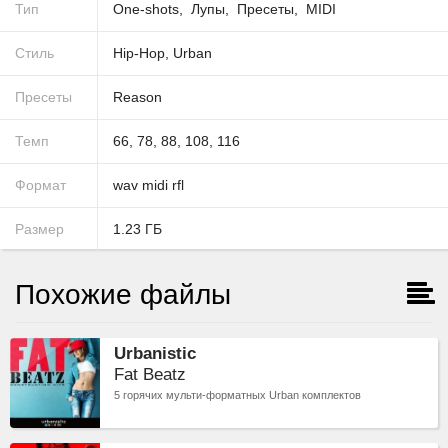
Тип
One-shots
Лупы
Пресеты
MIDI
Стиль
Hip-Hop
,
Urban
Пресеты
Reason
Темп
66
,
78
,
88
,
108
,
116
Формат
wav
midi
rfl
Размер
1.23
ГБ
Похожие файлы
Urbanistic
Fat Beatz
5 горячих мульти-форматных Urban комплектов