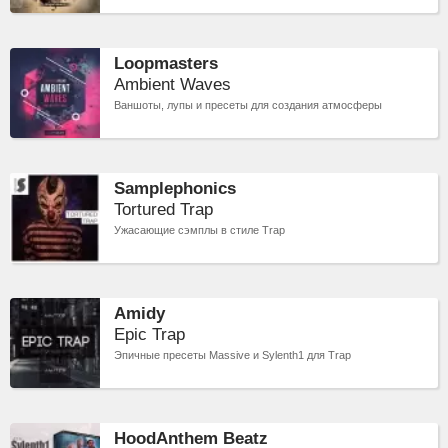
Loopmasters
Ambient Waves
Ваншоты, лупы и пресеты для создания атмосферы
Samplephonics
Tortured Trap
Ужасающие сэмплы в стиле Trap
Amidy
Epic Trap
Эпичные пресеты Massive и Sylenth1 для Trap
HoodAnthem Beatz