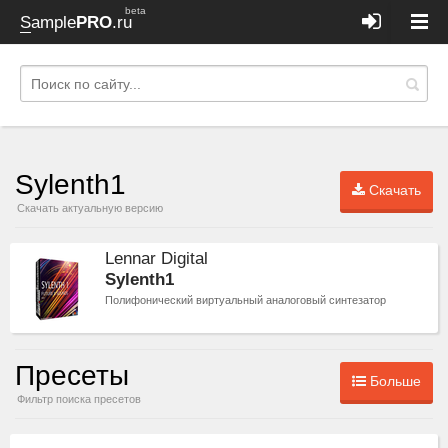
beta
Sample
PRO
.ru
Sylenth1
Скачать
Скачать актуальную версию
Lennar Digital
Sylenth1
Полифонический виртуальный аналоговый синтезатор
Пресеты
Больше
Фильтр поиска пресетов