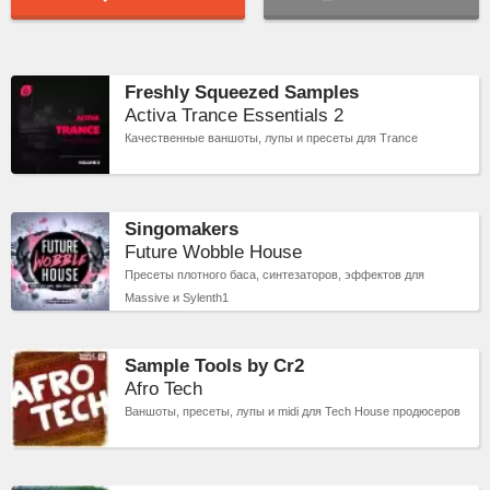
Freshly Squeezed Samples
Activa Trance Essentials 2
Качественные ваншоты, лупы и пресеты для Trance
Singomakers
Future Wobble House
Пресеты плотного баса, синтезаторов, эффектов для
Massive и Sylenth1
Sample Tools by Cr2
Afro Tech
Ваншоты, пресеты, лупы и midi для Tech House продюсеров