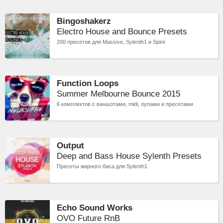
Bingoshakerz
Electro House and Bounce Presets
200 пресетов для Massive, Sylenth1 и Spire
Function Loops
Summer Melbourne Bounce 2015
6 комплектов c ваншотами, midi, лупами и пресетами
Output
Deep and Bass House Sylenth Presets
Пресеты жирного баса для Sylenth1
Echo Sound Works
OVO Future RnB