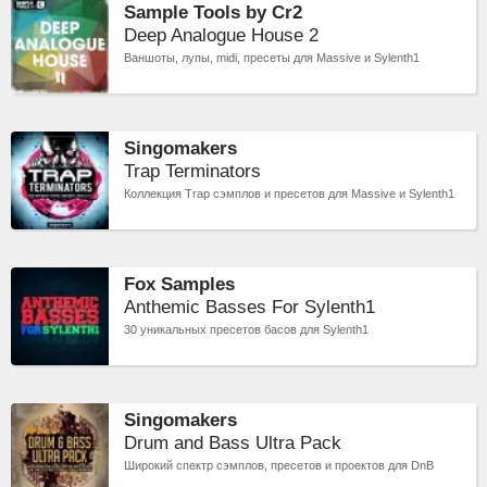
Sample Tools by Cr2
Deep Analogue House 2
Ваншоты, лупы, midi, пресеты для Massive и Sylenth1
Singomakers
Trap Terminators
Коллекция Trap сэмплов и пресетов для Massive и Sylenth1
Fox Samples
Anthemic Basses For Sylenth1
30 уникальных пресетов басов для Sylenth1
Singomakers
Drum and Bass Ultra Pack
Широкий спектр сэмплов, пресетов и проектов для DnB