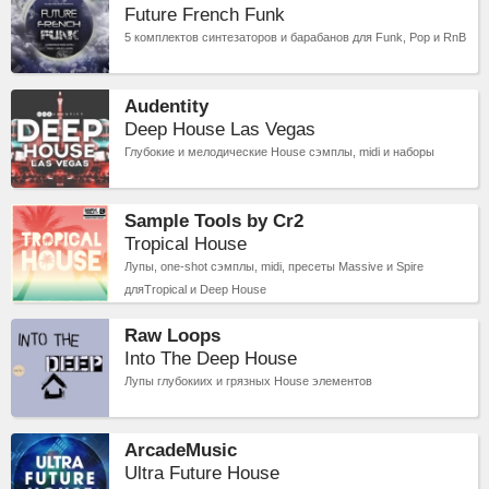
Future French Funk
5 комплектов синтезаторов и барабанов для Funk, Pop и RnB
Audentity
Deep House Las Vegas
Глубокие и мелодические House сэмплы, midi и наборы
Sample Tools by Cr2
Tropical House
Лупы, one-shot сэмплы, midi, пресеты Massive и Spire
дляTropical и Deep House
Raw Loops
Into The Deep House
Лупы глубокиих и грязных House элементов
ArcadeMusic
Ultra Future House