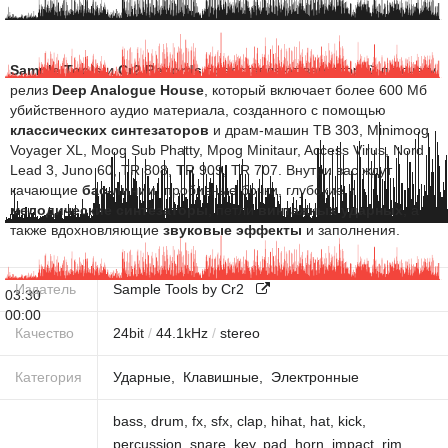
Sample Tools
и
Cr2 Records
представляют вам второй по счету
релиз
Deep Analogue House
, который включает более 600 Мб
убийственного аудио материала, созданного с помощью
классических синтезаторов
и драм-машин TB 303, Minimoog
Voyager XL, Moog Sub Phatty, Moog Minitaur, Access Virus, Nord
Lead 3, Juno 60, TR 808, TR 909, TR 707. Внутри вас ждут
качающие
бас-линии
, пробивные бочки, глубокие и
мелодические синтезаторы
, петли
винтажных ударных
, а
также вдохновляющие
звуковые эффекты
и заполнения.
Издатель
Sample Tools by Cr2
03:30
00:00
Качество
24
bit
/
44.1
kHz
/
stereo
Категория
Ударные
Клавишные
Электронные
bass
,
drum
,
fx
,
sfx
,
clap
,
hihat
,
hat
,
kick
,
percussion
,
snare
,
key
,
pad
,
horn
,
impact
,
rim
,