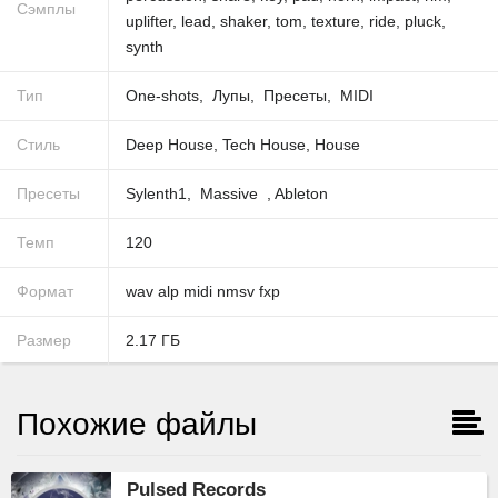
Сэмплы
uplifter
,
lead
,
shaker
,
tom
,
texture
,
ride
,
pluck
,
synth
Тип
One-shots
Лупы
Пресеты
MIDI
Стиль
Deep House
,
Tech House
,
House
Пресеты
Sylenth1
Massive
,
Ableton
Темп
120
Формат
wav
alp
midi
nmsv
fxp
Размер
2.17
ГБ
Похожие файлы
Pulsed Records