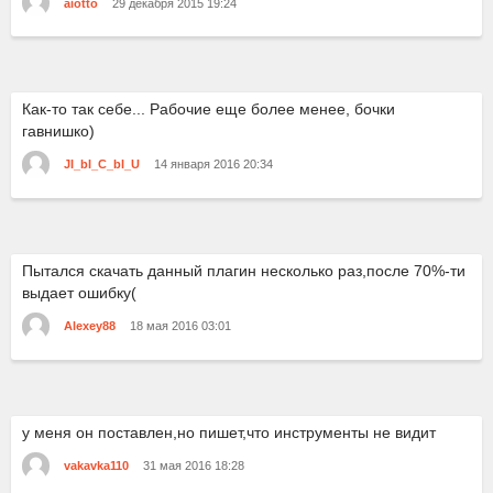
aiotto
29 декабря 2015 19:24
Как-то так себе... Рабочие еще более менее, бочки
гавнишко)
JI_bI_C_bI_U
14 января 2016 20:34
Пытался скачать данный плагин несколько раз,после 70%-ти
выдает ошибку(
Alexey88
18 мая 2016 03:01
у меня он поставлен,но пишет,что инструменты не видит
vakavka110
31 мая 2016 18:28