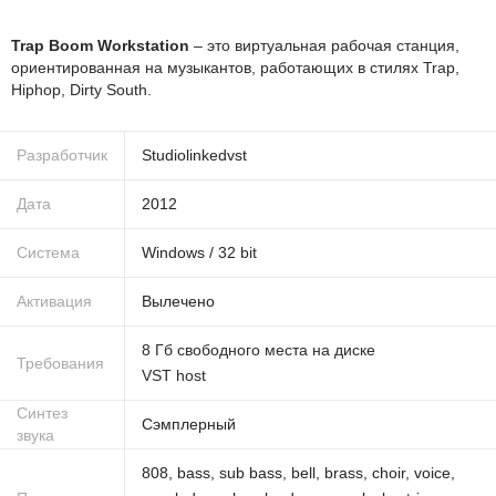
Trap Boom Workstation
– это виртуальная рабочая станция,
ориентированная на музыкантов, работающих в стилях Trap,
Hiphop, Dirty South.
Разработчик
Studiolinkedvst
Дата
2012
Система
Windows
/
32
bit
Активация
Вылечено
8 Гб свободного места на диске
Требования
VST host
Синтез
Сэмплерный
звука
808
,
bass
,
sub bass
,
bell
,
brass
,
choir
,
voice
,