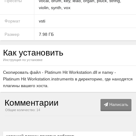
Пресеты
vocal
,
drum
,
key
,
lead
,
organ
,
pluck
,
string
,
violin
,
synth
,
vox
Формат
vsti
Размер
7.98 ГБ
Как установить
Инструкция по установке
Скопировать файл - Platinum Hit Workstation.dll и папку -
Platinum Hit Workstation.instruments в директорию, где находятся
плагины вашего хоста.
Комментарии
Написать
Общие количество: 14