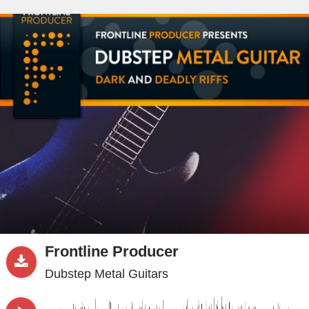
beta
Sample
PRO
.ru
Frontline Producer
Dubstep Metal Guitars