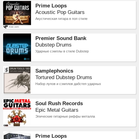
Prime Loops
Acoustic Pop Guitars
Акустическая гитара в поп стиле
Premier Sound Bank
Dubstep Drums
Ударные сэмплы в стиле Dubstep
Samplephonics
Tortured Dubstep Drums
Набор лупов и сэмплов дабстеп ударных
Soul Rush Records
Epic Metal Guitars
Эпические гитарные риффы металла
Prime Loops