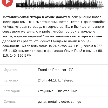
00:00
01:57
Металлическая гитара в стиле дабстеп
, совершенно новая
коллекция темных и смертоносных петель гитары, доносящейся
из Ада, которая готова для творчества. Если Вы ищете немного
серьезного металла или рифы, чтобы построить мелодию
вокруг, тогда не медлите! Эта
металлическая гитара в стиле
дабстеп
как раз то что нужно! Ожидайте найти в общей
сложности 160 петель записью 24 битов, 44.1 кГц, весом в 233
МБ с 160 петлями гитары в форматах Wav и Rex2 в темпах 90,
110, 140, 150 BPM.
Издатель
Frontline Producer
Качество
24
bit
/
44.1
kHz
/
stereo
Категория
Струнные
Электронные
Сэмплы
guitar
,
metal
,
electro
,
strings