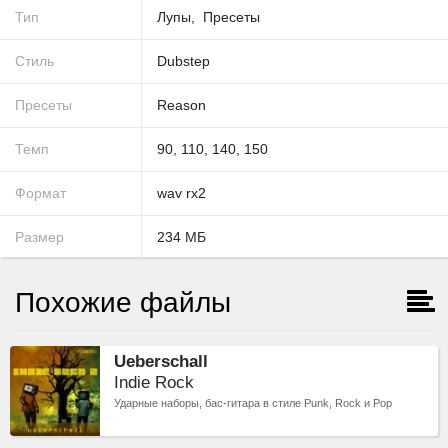
Тип
Лупы
Пресеты
Стиль
Dubstep
Пресеты
Reason
Темп
90
,
110
,
140
,
150
Формат
wav
rx2
Размер
234
МБ
Похожие файлы
Ueberschall
Indie Rock
Ударные наборы, бас-гитара в стиле Punk, Rock и Pop