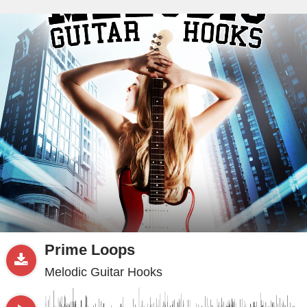
beta
Sample
PRO
.ru
Prime Loops
Melodic Guitar Hooks