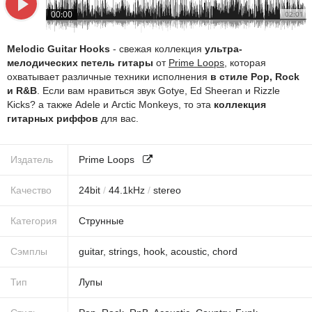
00:00
02:01
Melodic Guitar Hooks
- свежая коллекция
ультра-
мелодических петель гитары
от
Prime Loops
, которая
охватывает различные техники исполнения
в стиле Pop, Rock
и R&B
. Если вам нравиться звук Gotye, Ed Sheeran и Rizzle
Kicks? а также Adele и Arctic Monkeys, то эта
коллекция
гитарных риффов
для вас.
Издатель
Prime Loops
Качество
24
bit
/
44.1
kHz
/
stereo
Категория
Струнные
Сэмплы
guitar
,
strings
,
hook
,
acoustic
,
chord
Тип
Лупы