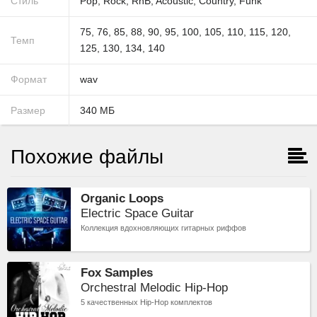
Стиль
Pop
,
Rock
,
RnB
,
Acoustic
,
Country
,
Funk
75
,
76
,
85
,
88
,
90
,
95
,
100
,
105
,
110
,
115
,
120
,
Темп
125
,
130
,
134
,
140
Формат
wav
Размер
340
МБ
Похожие файлы
Organic Loops
Electric Space Guitar
Коллекция вдохновляющих гитарных риффов
Fox Samples
Orchestral Melodic Hip-Hop
5 качественных Hip-Hop комплектов