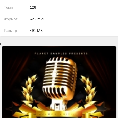
Темп
128
Формат
wav
midi
Размер
491
МБ