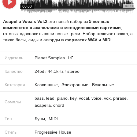
00:00
04:37
Acapella Vocals Vol.2
это новый набор из
5 полных
комплектов с акапеллами и мелодическими партиями
,
готовых вдохновить ваши новые треки. Набор включает вокал, а
также басы, лиды и аккорды
в форматах WAV и MIDI
.
Издатель
Planet Samples
Качество
24
bit
/
44.1
kHz
/
stereo
Категория
Клавишные
Электронные
Вокальные
bass
,
lead
,
piano
,
key
,
vocal
,
voice
,
vox
,
phrase
,
Сэмплы
acapella
,
chord
Тип
Лупы
MIDI
Стиль
Progressive House