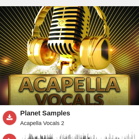
beta
Sample
PRO
.ru
Planet Samples
Acapella Vocals 2