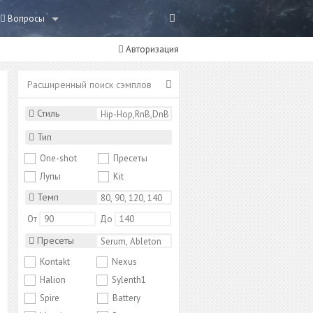
Вопросы
Авторизация
Расширенный поиск сэмплов
Стиль
Тип
One-shot
Пресеты
Лупы
Kit
Темп
От
До
Пресеты
Kontakt
Nexus
Halion
Sylenth1
Spire
Battery