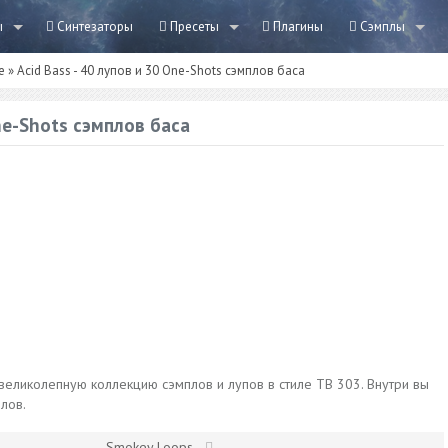
ы
Синтезаторы
Пресеты
Плагины
Сэмплы
е
» Acid Bass - 40 лупов и 30 One-Shots сэмплов баса
One-Shots сэмплов баса
великолепную коллекцию сэмплов и лупов в стиле TB 303. Внутри вы
лов.
Smokey Loops