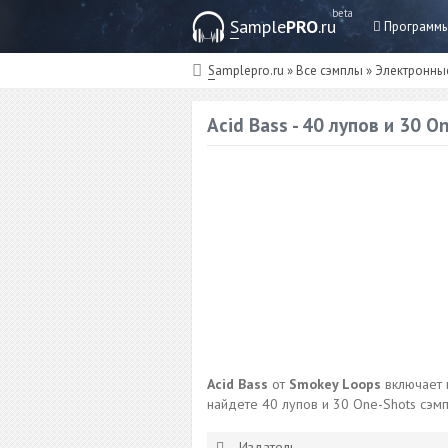
beta
Sample
PRO
.ru
Программ
Samplepro.ru
»
Все сэмплы
»
Электронны
Acid Bass - 40 лупов и 30 
Acid Bass
от
Smokey Loops
включает 
найдете 40 лупов и 30 One-Shots сэмп
Издатель