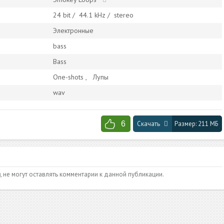
24
bit /
44.1
kHz /
stereo
Электронные
bass
Bass
One-shots
Лупы
wav
6
Скачать
Размер:
211 МБ
и
, не могут оставлять комментарии к данной публикации.