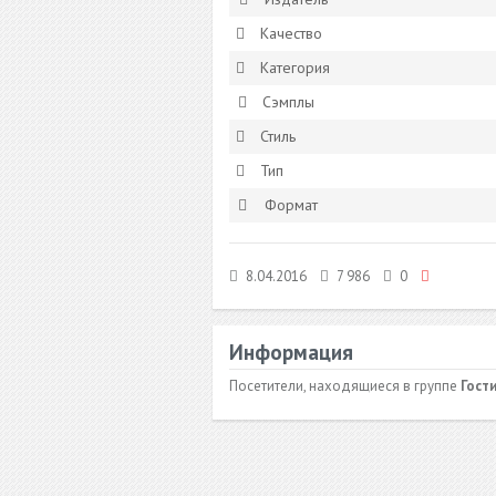
Качество
Категория
Сэмплы
Стиль
Тип
Формат
8.04.2016
7 986
0
Информация
Посетители, находящиеся в группе
Гост