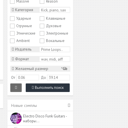
Massive
Reason
Категория
Ударные
Клавишные
Струнные
Духовые
Этнические
Электронные
Ambient
Вокальные
Издатель
Формат
Желаемый размер
*
Gb
От
До
Выполнить поиск
Новые сэмплы
Electro Disco Funk Guitars -
наборы…