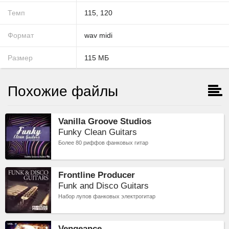
Темп
115
,
120
Формат
wav
midi
Размер
115
МБ
Похожие файлы
Vanilla Groove Studios
Funky Clean Guitars
Более 80 риффов фанковых гитар
Frontline Producer
Funk and Disco Guitars
Набор лупов фанковых электрогитар
Vengeance