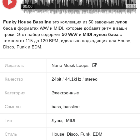
00:00
05:26
Funky House Bassline
это коллекция из 50 заводных лупов
баса в форматах WAV и MIDI, которые добавят ритм в ваши
треки. Этот набор содержит
50 WAV и MIDI лупов баса
с
темпом от 115 до 120 BPM, идеально подходящих для House,
Disco, Funk и EDM.
Издатель
Nano Musik Loops
Качество
24
bit
/
44.1
kHz
/
stereo
Категория
Электронные
Сэмплы
bass
,
bassline
Тип
Лупы
MIDI
Стиль
House
,
Disco
,
Funk
,
EDM