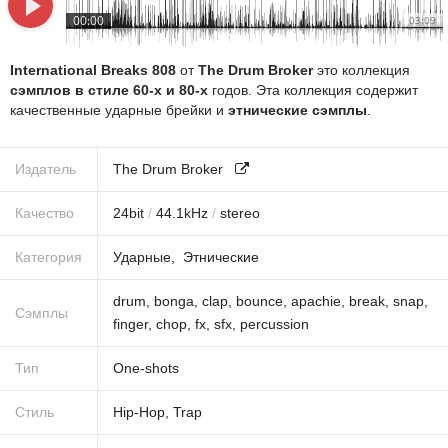
00:00
03:09
International Breaks 808
от
The Drum Broker
это коллекция
сэмплов в стиле 60-х и 80-х
годов. Эта коллекция содержит
качественные ударные брейки и
этнические сэмплы
.
Издатель
The Drum Broker
Качество
24
bit
/
44.1
kHz
/
stereo
Категория
Ударные
Этнические
drum
,
bonga
,
clap
,
bounce
,
apachie
,
break
,
snap
,
Сэмплы
finger
,
chop
,
fx
,
sfx
,
percussion
Тип
One-shots
Стиль
Hip-Hop
,
Trap