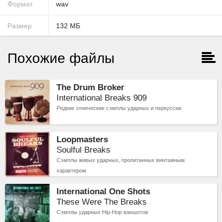
Формат
wav
Размер
132
МБ
Похожие файлы
The Drum Broker
International Breaks 909
Редкие этнические сэмплы ударных и перкуссии
Loopmasters
Soulful Breaks
Сэмплы живых ударных, пропитанных винтажным
характером
International One Shots
These Were The Breaks
Сэмплы ударных Hip-Hop ваншотов