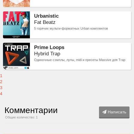
Urbanistic
Fat Beatz
5 горячих мульти-форматных Urban комплектов
Prime Loops
Hybrid Trap
Одиночные сэмплы, лупы, midi и пресеты Massive для Trap
1
2
3
4
Комментарии
Написать
Общие количество: 1