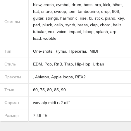
blow
,
crash
,
cymbal
,
drum
,
bass
,
arp
,
kick
,
hihat
,
hat
,
snare
,
sweep
,
tom
,
tambourine
,
drop
,
808
,
guitar
,
strings
,
harmonic
,
rise
,
fx
,
stick
,
piano
,
key
,
Сэмплы
pad
,
pluck
,
cello
,
synth
,
brass
,
clap
,
chord
,
bells
,
tubular
,
vox
,
voice
,
impact
,
bloop
,
splash
,
arp
,
lead
,
wobble
Тип
One-shots
Лупы
Пресеты
MIDI
Стиль
EDM
,
Pop
,
RnB
,
Trap
,
Hip-Hop
,
Urban
Пресеты
,
Ableton
,
Apple loops
,
REX2
Темп
60
,
75
,
80
,
85
,
90
Формат
wav
alp
midi
rx2
aiff
Размер
7.46
ГБ