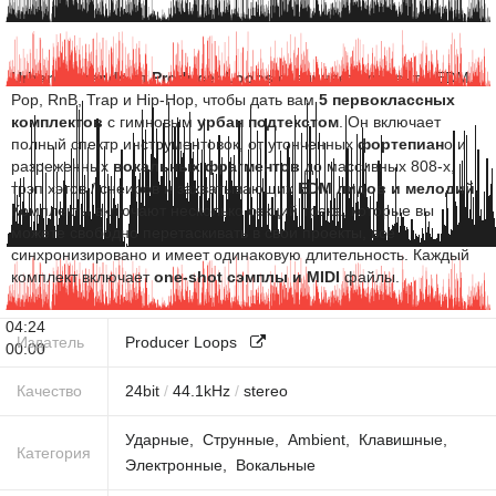
Urban Legends
от
Producer Loops
соединяет элементы EDM,
Pop, RnB, Trap и Hip-Hop, чтобы дать вам
5 первоклассных
комплектов
с гимновым
урбан подтекстом
. Он включает
полный спектр инструментовок, от утонченных
фортепиан
о и
разреженных
вокальных фрагментов
до массивных 808-х,
трэп хэтов / снеиров и захватывающих
EDM лидов и мелодий
.
Комплекты включают несколько секций трека, которые вы
можете свободно перетаскивать в свои проекты, все
синхронизировано и имеет одинаковую длительность. Каждый
комплект включает
one-shot сэмплы и MIDI
файлы.
04:24
Издатель
Producer Loops
00:00
Качество
24
bit
/
44.1
kHz
/
stereo
Ударные
Струнные
Ambient
Клавишные
Категория
Электронные
Вокальные