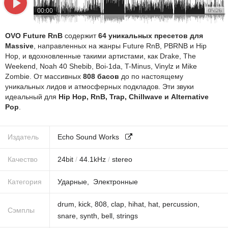
00:00
05:26
OVO Future RnB
содержит
64 уникальных пресетов для
Massive
, направленных на жанры Future RnB, PBRNB и Hip
Hop, и вдохновленные такими артистами, как Drake, The
Weekend, Noah 40 Shebib, Boi-1da, T-Minus, Vinylz и Mike
Zombie. От массивных
808 басов
до по настоящему
уникальных лидов и атмосферных подкладов. Эти звуки
идеальный для
Hip Hop, RnB, Trap, Chillwave и Alternative
Pop
.
Издатель
Echo Sound Works
Качество
24
bit
/
44.1
kHz
/
stereo
Категория
Ударные
Электронные
drum
,
kick
,
808
,
clap
,
hihat
,
hat
,
percussion
,
Сэмплы
snare
,
synth
,
bell
,
strings