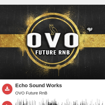
beta
Sample
PRO
.ru
Echo Sound Works
OVO Future RnB