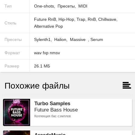
Тип
One-shots
Пресеты
MIDI
Future RnB
,
Hip-Hop
,
Trap
,
RnB
,
Chillwave
,
Стиль
Alternative Pop
Пресеты
Sylenth1
Halion
Massive
,
Serum
Формат
wav
fxp
nmsv
Размер
26.1
МБ
Похожие файлы
Turbo Samples
Future Bass House
Коллекция бас cэмплов