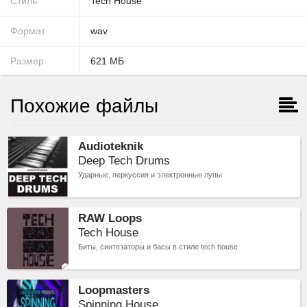
Стиль
Tech House
Формат
wav
Размер
621
МБ
Похожие файлы
Audioteknik
Deep Tech Drums
Ударные, перкуссия и электронные лупы
RAW Loops
Tech House
Биты, синтезаторы и басы в стиле tech house
Loopmasters
Spinning House