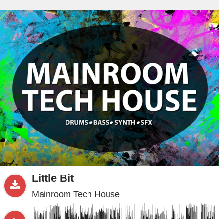
beta
Sample
PRO
.ru
Little Bit
Mainroom Tech House