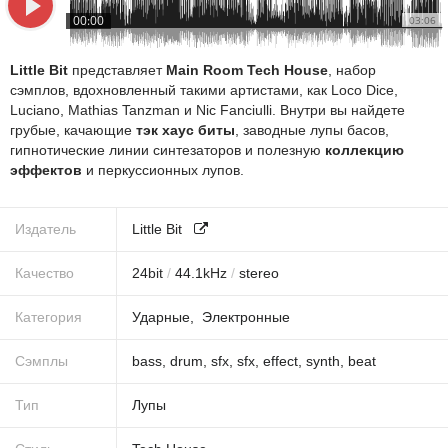
00:00
03:06
Little Bit
представляет
Main Room Tech House
, набор
сэмплов, вдохновленный такими артистами, как Loco Dice,
Luciano, Mathias Tanzman и Nic Fanciulli. Внутри вы найдете
грубые, качающие
тэк хаус биты
, заводные лупы басов,
гипнотические линии синтезаторов и полезную
коллекцию
эффектов
и перкуссионных лупов.
Издатель
Little Bit
Качество
24
bit
/
44.1
kHz
/
stereo
Категория
Ударные
Электронные
Сэмплы
bass
,
drum
,
sfx
,
sfx
,
effect
,
synth
,
beat
Тип
Лупы