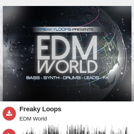
beta
Sample
PRO
.ru
Freaky Loops
EDM World