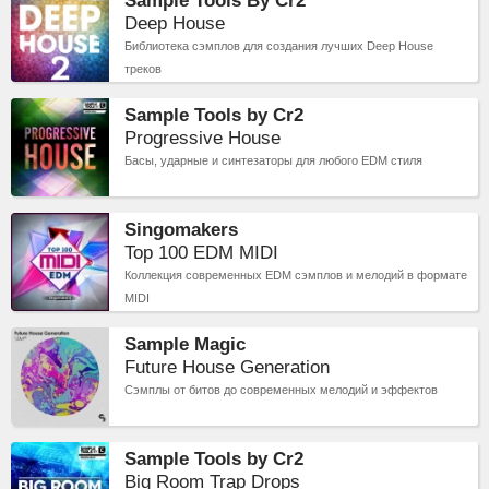
Sample Tools By Cr2
Deep House
Библиотека сэмплов для создания лучших Deep House
треков
Sample Tools by Cr2
Progressive House
Басы, ударные и синтезаторы для любого EDM стиля
Singomakers
Top 100 EDM MIDI
Коллекция современных EDM сэмплов и мелодий в формате
MIDI
Sample Magic
Future House Generation
Сэмплы от битов до современных мелодий и эффектов
Sample Tools by Cr2
Big Room Trap Drops