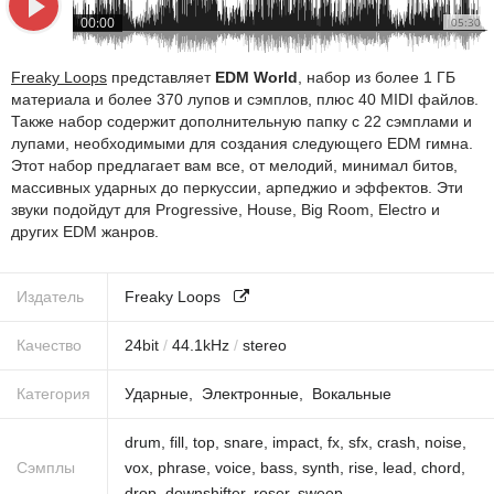
00:00
05:30
Freaky Loops
представляет
EDM World
, набор из более 1 ГБ
материала и более 370 лупов и сэмплов, плюс 40 MIDI файлов.
Также набор содержит дополнительную папку с 22 сэмплами и
лупами, необходимыми для создания следующего EDM гимна.
Этот набор предлагает вам все, от мелодий, минимал битов,
массивных ударных до перкуссии, арпеджио и эффектов. Эти
звуки подойдут для Progressive, House, Big Room, Electro и
других EDM жанров.
Издатель
Freaky Loops
Качество
24
bit
/
44.1
kHz
/
stereo
Категория
Ударные
Электронные
Вокальные
drum
,
fill
,
top
,
snare
,
impact
,
fx
,
sfx
,
crash
,
noise
,
Сэмплы
vox
,
phrase
,
voice
,
bass
,
synth
,
rise
,
lead
,
chord
,
drop
,
downshifter
,
roser
,
sweep