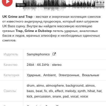
00:00
03:07
UK Grime and Trap
- жесткая и энергичная коллекция сэмплов
от известного андеграунд продюсера, который взял штурмом
UK Bass сцену. Внутри вы найдете массивную коллекцию
грязных
Trap, Grime и Dubstep
петель ударных, аналоговых
басов и лидов, мрачных атмосфер и необходимых одиночных
сэмплов.
Издатель
Samplephonics
Качество
24
bit
/
44.1
kHz
/
stereo
Категория
Ударные
Ambient
Электронные
Вокальные
drum
,
atmo
,
atmosphere
,
background
,
atmos
,
Сэмплы
bass
,
beat
,
fx
,
sfx
,
effect
,
melody
,
synth
,
hihat
,
hat
,
kick
,
percussion
,
snare
,
pad
,
vocal
,
voice