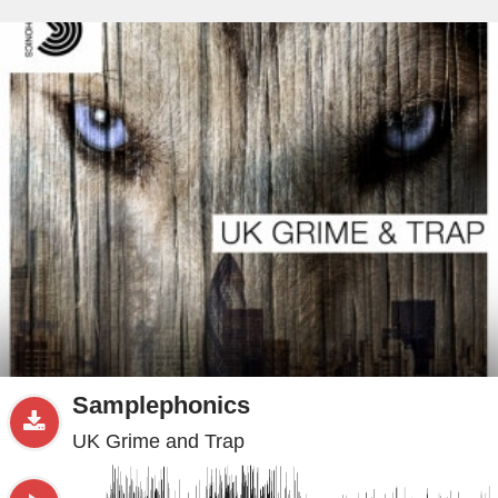
beta
Sample
PRO
.ru
Samplephonics
UK Grime and Trap