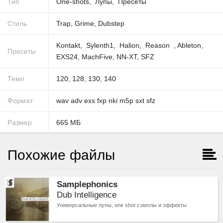
Тип
One-shots
Лупы
Пресеты
Стиль
Trap
,
Grime
,
Dubstep
Kontakt
Sylenth1
Halion
Reason
,
Ableton
,
Пресеты
EXS24
,
MachFive
,
NN-XT
,
SFZ
Темп
120
,
128
,
130
,
140
Формат
wav
adv
exs
fxp
nki
m5p
sxt
sfz
Размер
665
МБ
Похожие файлы
Samplephonics
Dub Intelligence
Универсальные лупы, one shot сэмплы и эффекты