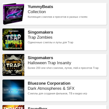
YummyBeats
Collection
Коллекция сэмплов и пресетов в разных стилях
Singomakers
Trap Zombies
Одиночные сэмплы и лупы для Trap
Singomakers
Halloween Trap Insanity
Более 200 one-shot сэмплов, лупов, midi и пресетов Trap
Bluezone Corporation
Dark Atmospheres & SFX
Сэмплы для создания фильмов, ТВ и видео игр
Soundbox