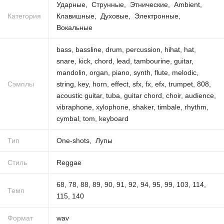
Ударные
Струнные
Этнические
Ambient
Категория
Клавишные
Духовые
Электронные
Вокальные
bass
,
bassline
,
drum
,
percussion
,
hihat
,
hat
,
snare
,
kick
,
chord
,
lead
,
tambourine
,
guitar
,
mandolin
,
organ
,
piano
,
synth
,
flute
,
melodic
,
Сэмплы
string
,
key
,
horn
,
effect
,
sfx
,
fx
,
efx
,
trumpet
,
808
,
acoustic guitar
,
tuba
,
guitar chord
,
choir
,
audience
,
vibraphone
,
xylophone
,
shaker
,
timbale
,
rhythm
,
cymbal
,
tom
,
keyboard
Тип
One-shots
Лупы
Стиль
Reggae
68
,
78
,
88
,
89
,
90
,
91
,
92
,
94
,
95
,
99
,
103
,
114
,
Темп
115
,
140
Формат
wav