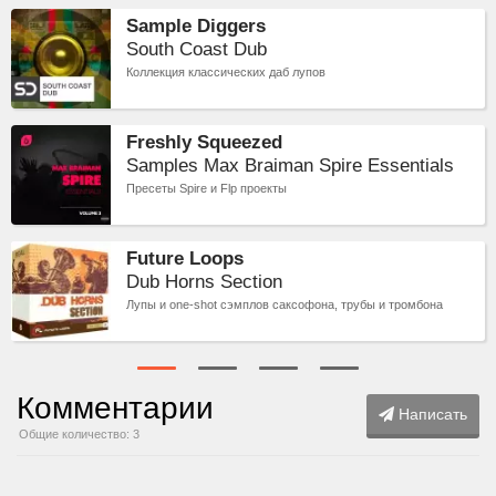
Sample Diggers
South Coast Dub
Коллекция классических даб лупов
Freshly Squeezed
Samples Max Braiman Spire Essentials
Пресеты Spire и Flp проекты
Future Loops
Dub Horns Section
Лупы и one-shot сэмплов саксофона, трубы и тромбона
Комментарии
Написать
Общие количество: 3