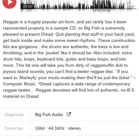
00:00
00:51
Reggae is a hugely popular art-form, and yet rarely has it been
represented properly in a sample CD, so Big Fish is extremely
pleased to present Dread. Quit planting that stuff in your back yard,
get back inside and make some sweet rhythms. These construction
kits are gorgeous…the drums are authentic, the bass is low and
throbbing, and in the ‘pocket’ like it should be. Also included: extra
drum hits, loops, keyboard bits, guitar and bass loops, and lots
more. This fat one will take you from dirty ol’ raggamuffin dub to
joyous island sounds, you can’t find a better reggae disc. “If you
want to ‘Marleyfy’ your music-making then this’ll be just the ticket.” –
Computer Music. “Dread captures a wide range of contemporary
reggae tastes… Reggae devotees will find lots of authentic, no-B.S.
material on Dread.
Издатель
Big Fish Audio
Качество
16
bit
/
44.1
kHz
/
stereo