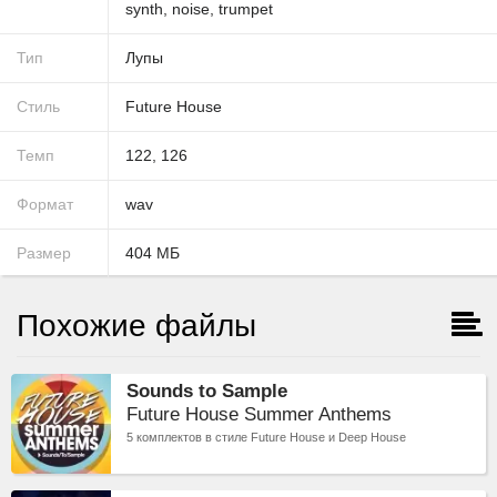
synth
,
noise
,
trumpet
Тип
Лупы
Стиль
Future House
Темп
122
,
126
Формат
wav
Размер
404
МБ
Похожие файлы
Sounds to Sample
Future House Summer Anthems
5 комплектов в стиле Future House и Deep House