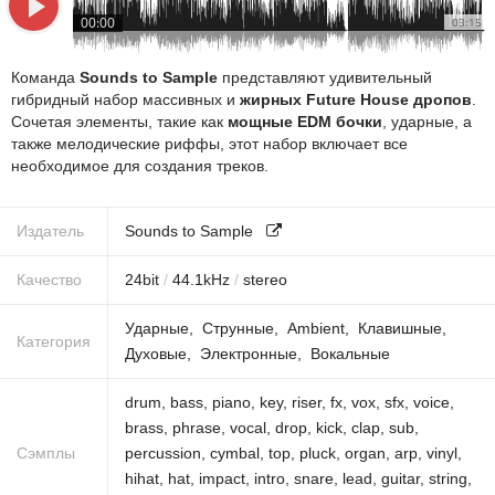
00:00
03:15
Команда
Sounds to Sample
представляют удивительный
гибридный набор массивных и
жирных Future House дропов
.
Сочетая элементы, такие как
мощные EDM бочки
, ударные, а
также мелодические риффы, этот набор включает все
необходимое для создания треков.
Издатель
Sounds to Sample
Качество
24
bit
/
44.1
kHz
/
stereo
Ударные
Струнные
Ambient
Клавишные
Категория
Духовые
Электронные
Вокальные
drum
,
bass
,
piano
,
key
,
riser
,
fx
,
vox
,
sfx
,
voice
,
brass
,
phrase
,
vocal
,
drop
,
kick
,
clap
,
sub
,
Сэмплы
percussion
,
cymbal
,
top
,
pluck
,
organ
,
arp
,
vinyl
,
hihat
,
hat
,
impact
,
intro
,
snare
,
lead
,
guitar
,
string
,