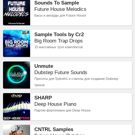
Sounds To Sample
Future House Melodics
Басы и аккорды для Future House
Sample Tools by Cr2
Big Room Trap Drops
15 массивных трэп комплектов
Unmute
Dubstep Future Sounds
Пресеты для Sylenth1 и сэмплы для создание Dubstep
треков
SHARP
Deep House Piano
Партии фортепиано для Deep House
CNTRL Samples