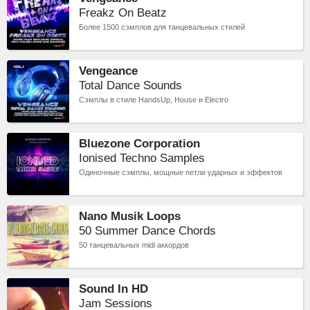
Freakz On Beatz
Более 1500 сэмплов для танцевальных стилей
Vengeance
Total Dance Sounds
Сэмплы в стиле HandsUp, House и Electro
Bluezone Corporation
Ionised Techno Samples
Одиночные сэмплы, мощные петли ударных и эффектов
Nano Musik Loops
50 Summer Dance Chords
50 танцевальных midi аккордов
Sound In HD
Jam Sessions