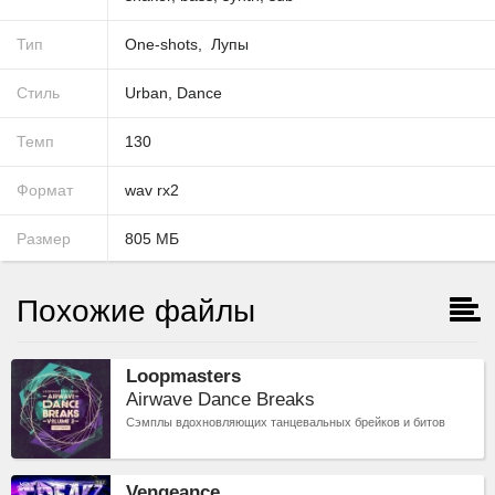
Тип
One-shots
Лупы
Стиль
Urban
,
Dance
Темп
130
Формат
wav
rx2
Размер
805
МБ
Похожие файлы
Loopmasters
Airwave Dance Breaks
Сэмплы вдохновляющих танцевальных брейков и битов
Vengeance