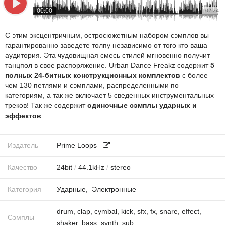
00:00
02:24
С этим эксцентричным, остросюжетным набором сэмплов вы
гарантированно заведете толпу независимо от того кто ваша
аудитория. Эта чудовищная смесь стилей мгновенно получит
танцпол в свое распоряжение. Urban Dance Freakz содержит
5
полных 24-битных конструкционных комплектов
с более
чем 130 петлями и сэмплами, распределенными по
категориям, а так же включает 5 сведенных инструментальных
треков! Так же содержит
одиночные сэмплы ударных и
эффектов
.
Издатель
Prime Loops
Качество
24
bit
/
44.1
kHz
/
stereo
Категория
Ударные
Электронные
drum
,
clap
,
cymbal
,
kick
,
sfx
,
fx
,
snare
,
effect
,
Сэмплы
shaker
,
bass
,
synth
,
sub