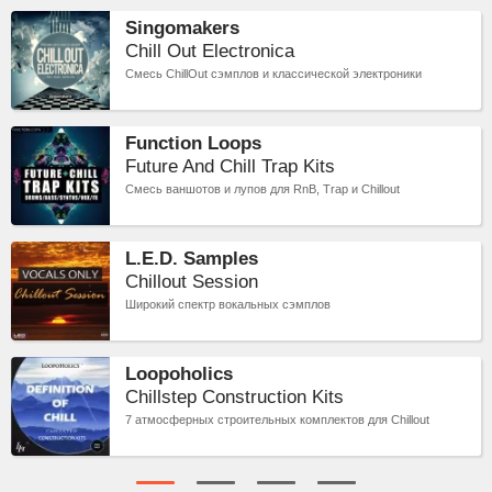
Singomakers
Chill Out Electronica
Смесь ChillOut сэмплов и классической электроники
Function Loops
Future And Chill Trap Kits
Смесь ваншотов и лупов для RnB, Trap и Chillout
L.E.D. Samples
Chillout Session
Широкий спектр вокальных сэмплов
Loopoholics
Chillstep Construction Kits
7 атмосферных строительных комплектов для Chillout