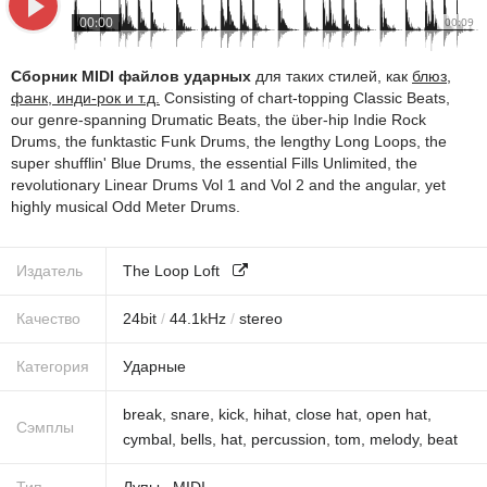
00:00
00:09
Сборник MIDI файлов ударных
для таких стилей, как
блюз,
фанк, инди-рок и т.д.
Consisting of chart-topping Classic Beats,
our genre-spanning Drumatic Beats, the über-hip Indie Rock
Drums, the funktastic Funk Drums, the lengthy Long Loops, the
super shufflin' Blue Drums, the essential Fills Unlimited, the
revolutionary Linear Drums Vol 1 and Vol 2 and the angular, yet
highly musical Odd Meter Drums.
Издатель
The Loop Loft
Качество
24
bit
/
44.1
kHz
/
stereo
Категория
Ударные
break
,
snare
,
kick
,
hihat
,
close hat
,
open hat
,
Сэмплы
cymbal
,
bells
,
hat
,
percussion
,
tom
,
melody
,
beat