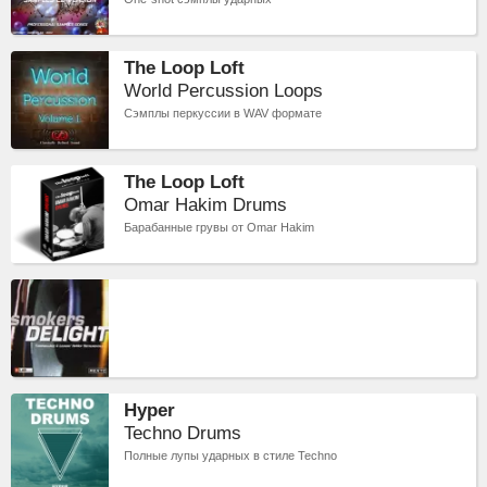
The Loop Loft
World Percussion Loops
Сэмплы перкуссии в WAV формате
The Loop Loft
Omar Hakim Drums
Барабанные грувы от Omar Hakim
Hyper
Techno Drums
Полные лупы ударных в стиле Techno