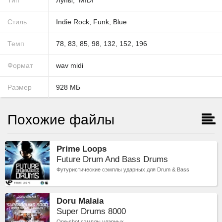
Тип
Лупы
MIDI
Стиль
Indie Rock
,
Funk
,
Blue
Темп
78
,
83
,
85
,
98
,
132
,
152
,
196
Формат
wav
midi
Размер
928
МБ
Похожие файлы
Prime Loops
Future Drum And Bass Drums
Футуристические сэмплы ударных для Drum & Bass
Doru Malaia
Super Drums 8000
One-shot сэмплы ударных