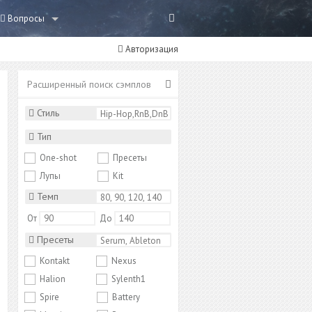
Вопросы
Авторизация
Расширенный поиск сэмплов
Стиль
Тип
One-shot
Пресеты
Лупы
Kit
Темп
От
До
Пресеты
Kontakt
Nexus
Halion
Sylenth1
Spire
Battery