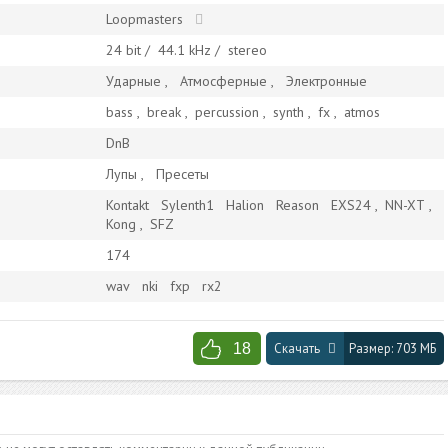
Loopmasters
24
bit /
44.1
kHz /
stereo
Ударные
Атмосферные
Электронные
bass
,
break
,
percussion
,
synth
,
fx
,
atmos
DnB
Лупы
Пресеты
Kontakt
Sylenth1
Halion
Reason
EXS24
,
NN-XT
,
Kong
,
SFZ
174
wav
nki
fxp
rx2
18
Скачать
Размер:
703 МБ