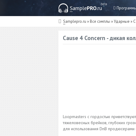
beta
Sample
PRO
.ru
Программ
Samplepro.ru
»
Все сэмплы
»
Ударные
» C
Cause 4 Concern - дикая ко
Loopmasters с гордостью приветствую
тяжеловесных брейков, глубоких гроз
для использования DnB продюсерами 