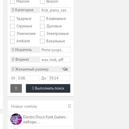
Massive
Reason
Категория
Ударные
Клавишные
Струнные
Духовые
Этнические
Электронные
Ambient
Вокальные
Издатель
Формат
Желаемый размер
*
Gb
От
До
Выполнить поиск
Новые сэмплы
Electro Disco Funk Guitars -
наборы…