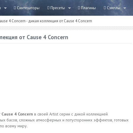
ы
Синтезаторы
Пресеты
Плагины
Сэмплы
ause 4 Concern - дикая коллекция от Cause 4 Concern
ллекция от Cause 4 Concern
т
Cause 4 Concern
в своей Artist серии с дикой коллекцией
ных басов, сложных атмосферных и потусторонних эффектов, готовых
по всему миру.