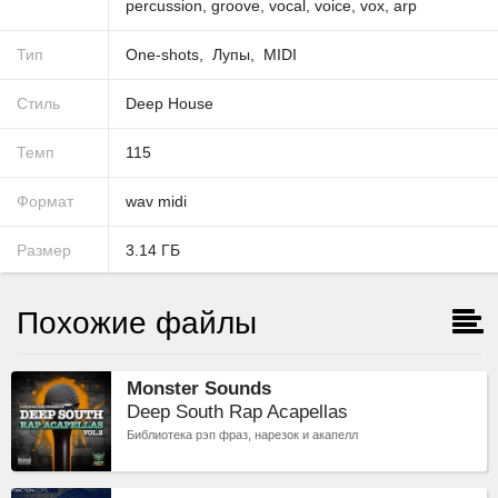
percussion
,
groove
,
vocal
,
voice
,
vox
,
arp
Тип
One-shots
Лупы
MIDI
Стиль
Deep House
Темп
115
Формат
wav
midi
Размер
3.14
ГБ
Похожие файлы
Monster Sounds
Deep South Rap Acapellas
Библиотека рэп фраз, нарезок и акапелл