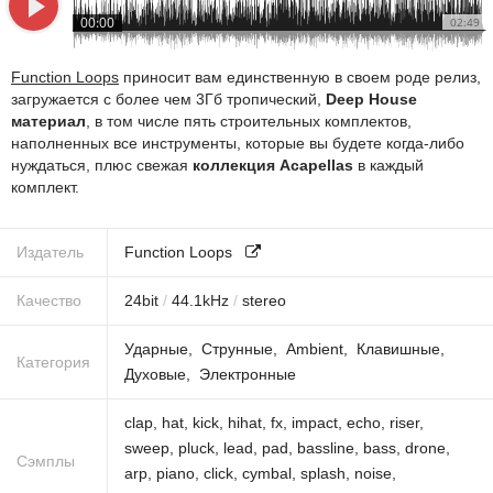
00:00
02:49
Function Loops
приносит вам единственную в своем роде релиз,
загружается с более чем 3Гб тропический,
Deep House
материал
, в том числе пять строительных комплектов,
наполненных все инструменты, которые вы будете когда-либо
нуждаться, плюс свежая
коллекция Acapellas
в каждый
комплект.
Издатель
Function Loops
Качество
24
bit
/
44.1
kHz
/
stereo
Ударные
Струнные
Ambient
Клавишные
Категория
Духовые
Электронные
clap
,
hat
,
kick
,
hihat
,
fx
,
impact
,
echo
,
riser
,
sweep
,
pluck
,
lead
,
pad
,
bassline
,
bass
,
drone
,
Сэмплы
arp
,
piano
,
click
,
cymbal
,
splash
,
noise
,