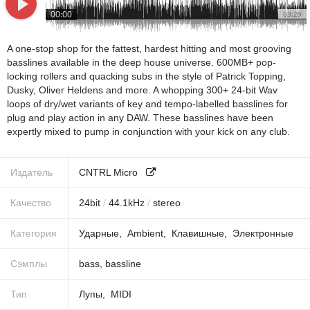
00:00
03:29
A one-stop shop for the fattest, hardest hitting and most grooving
basslines available in the deep house universe. 600MB+ pop-
locking rollers and quacking subs in the style of Patrick Topping,
Dusky, Oliver Heldens and more. A whopping 300+ 24-bit Wav
loops of dry/wet variants of key and tempo-labelled basslines for
plug and play action in any DAW. These basslines have been
expertly mixed to pump in conjunction with your kick on any club.
Издатель
CNTRL Micro
Качество
24
bit
/
44.1
kHz
/
stereo
Категория
Ударные
Ambient
Клавишные
Электронные
Сэмплы
bass
,
bassline
Тип
Лупы
MIDI