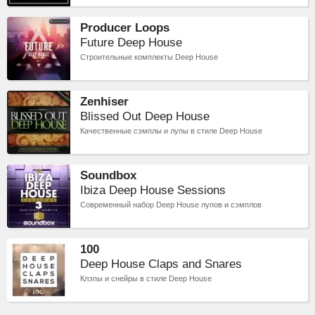
Producer Loops
Future Deep House
Строительные комплекты Deep House
Zenhiser
Blissed Out Deep House
Качественные сэмплы и лупы в стиле Deep House
Soundbox
Ibiza Deep House Sessions
Современный набор Deep House лупов и сэмплов
100
Deep House Claps and Snares
Клэпы и снейры в стиле Deep House