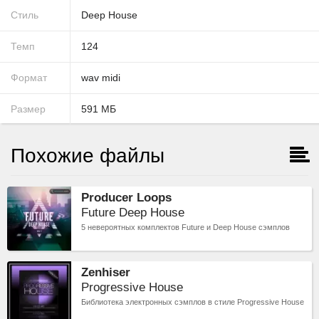
Стиль
Deep House
Темп
124
Формат
wav
midi
Размер
591
МБ
Похожие файлы
Producer Loops
Future Deep House
5 невероятных комплектов Future и Deep House сэмплов
Zenhiser
Progressive House
Библиотека электронных сэмплов в стиле Progressive House