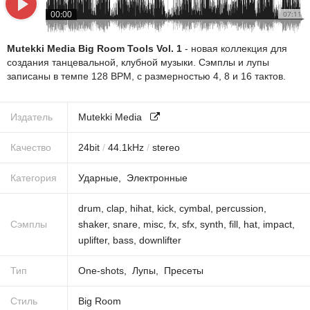
00:00
07:11
Mutekki Media Big Room Tools Vol. 1
- новая коллекция для
создания танцевальной, клубной музыки. Сэмплы и лупы
записаны в темпе 128 BPM, с размерностью 4, 8 и 16 тактов.
Издатель
Mutekki Media
Качество
24
bit
/
44.1
kHz
/
stereo
Категория
Ударные
Электронные
drum
,
clap
,
hihat
,
kick
,
cymbal
,
percussion
,
Сэмплы
shaker
,
snare
,
misc
,
fx
,
sfx
,
synth
,
fill
,
hat
,
impact
,
uplifter
,
bass
,
downlifter
Тип
One-shots
Лупы
Пресеты
Стиль
Big Room