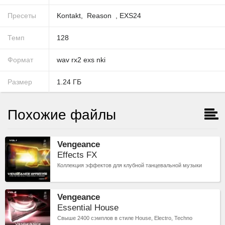
Пресеты
Kontakt
Reason
,
EXS24
Темп
128
Формат
wav
rx2
exs
nki
Размер
1.24
ГБ
Похожие файлы
Vengeance
Effects FX
Коллекция эффектов для клубной танцевальной музыки
Vengeance
Essential House
Свыше 2400 сэмплов в стиле House, Electro, Techno