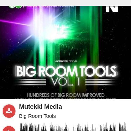
beta
Sample
PRO
.ru
Mutekki Media
Big Room Tools