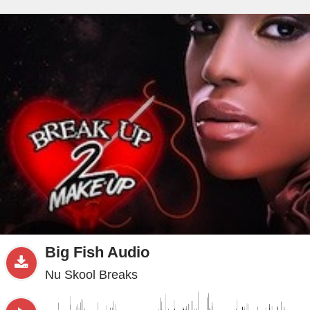
beta
Sample
PRO
.ru
Big Fish Audio
Nu Skool Breaks