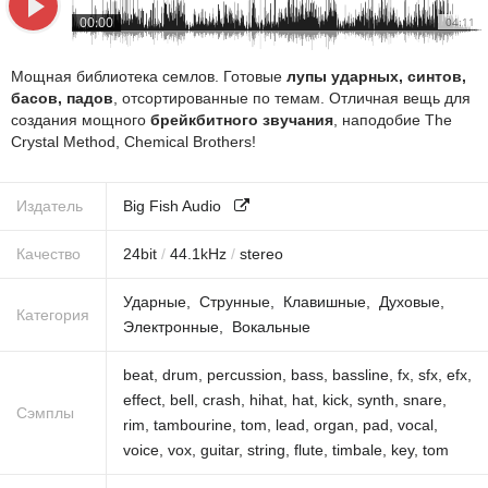
00:00
04:11
Мощная библиотека семлов. Готовые
лупы ударных, синтов,
басов, падов
, отсортированные по темам. Отличная вещь для
создания мощного
брейкбитного звучания
, наподобие The
Crystal Method, Chemical Brothers!
Издатель
Big Fish Audio
Качество
24
bit
/
44.1
kHz
/
stereo
Ударные
Струнные
Клавишные
Духовые
Категория
Электронные
Вокальные
beat
,
drum
,
percussion
,
bass
,
bassline
,
fx
,
sfx
,
efx
,
effect
,
bell
,
crash
,
hihat
,
hat
,
kick
,
synth
,
snare
,
Сэмплы
rim
,
tambourine
,
tom
,
lead
,
organ
,
pad
,
vocal
,
voice
,
vox
,
guitar
,
string
,
flute
,
timbale
,
key
,
tom