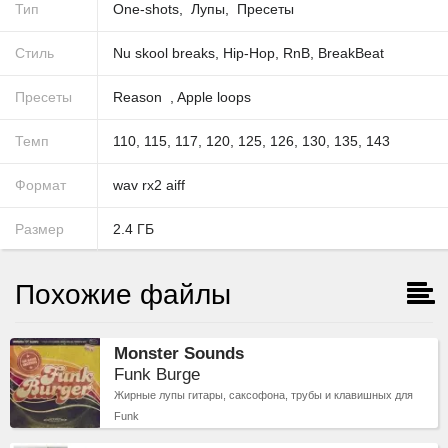
Тип
One-shots
Лупы
Пресеты
Стиль
Nu skool breaks
,
Hip-Hop
,
RnB
,
BreakBeat
Пресеты
Reason
,
Apple loops
Темп
110
,
115
,
117
,
120
,
125
,
126
,
130
,
135
,
143
Формат
wav
rx2
aiff
Размер
2.4
ГБ
Похожие файлы
Monster Sounds
Funk Burge
Жирные лупы гитары, саксофона, трубы и клавишных для
Funk