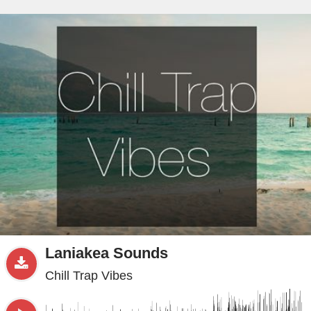
beta
Sample
PRO
.ru
Laniakea Sounds
Chill Trap Vibes