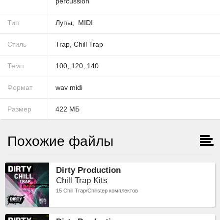
percussion
Тип
Лупы
MIDI
Стиль
Trap
,
Chill Trap
Темп
100
,
120
,
140
Формат
wav
midi
Размер
422
МБ
Похожие файлы
Dirty Production
Chill Trap Kits
15 Chill Trap/Chillstep комплектов