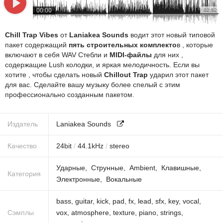
00:00
02:52
Chill Trap Vibes
от
Laniakea Sounds
водит этот новый типовой
пакет содержащий
пять строительных комплекто
в , которые
включают в себя WAV Стебли и
MIDI-файлы
для них ,
содержащие Lush колодки, и яркая мелодичность. Если вы
хотите , чтобы сделать новый
Chillout Trap
ударил этот пакет
для вас. Сделайте вашу музыку более спелый с этим
профессионально созданным пакетом.
Издатель
Laniakea Sounds
Качество
24
bit
/
44.1
kHz
/
stereo
Ударные
Струнные
Ambient
Клавишные
Категория
Электронные
Вокальные
bass
,
guitar
,
kick
,
pad
,
fx
,
lead
,
sfx
,
key
,
vocal
,
Сэмплы
vox
,
atmosphere
,
texture
,
piano
,
strings
,