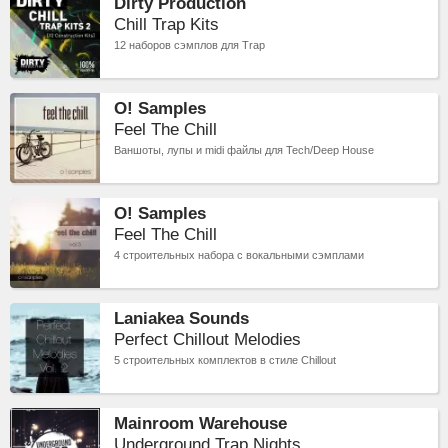
Dirty Production
Chill Trap Kits
12 наборов сэмплов для Trap
O! Samples
Feel The Chill
Ваншоты, лупы и midi файлы для Tech/Deep House
O! Samples
Feel The Chill
4 строительных набора с вокальными сэмплами
Laniakea Sounds
Perfect Chillout Melodies
5 строительных комплектов в стиле Chillout
Mainroom Warehouse
Underground Trap Nights