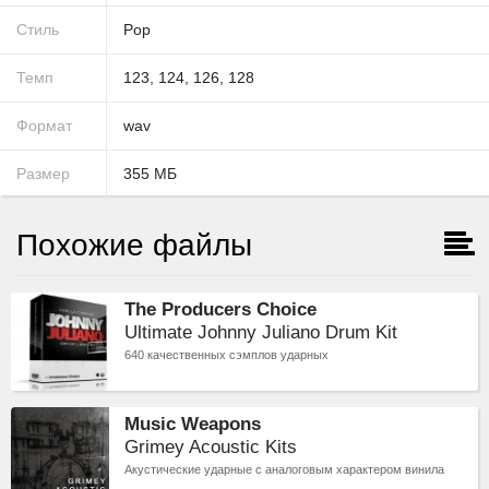
Стиль
Pop
Темп
123
,
124
,
126
,
128
Формат
wav
Размер
355
МБ
Похожие файлы
The Producers Choice
Ultimate Johnny Juliano Drum Kit
640 качественных сэмплов ударных
Music Weapons
Grimey Acoustic Kits
Акустические ударные с аналоговым характером винила