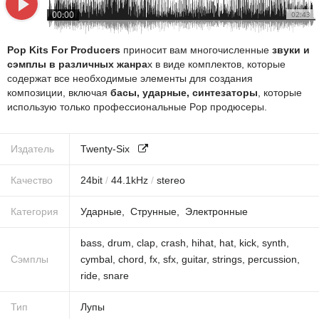
00:00
02:43
Pop Kits For Producers
приносит вам многочисленные
звуки и
сэмплы в различных жанра
х в виде комплектов, которые
содержат все необходимые элементы для создания
композиции, включая
басы, ударные, синтезаторы
, которые
использую только профессиональные Pop продюсеры.
Издатель
Twenty-Six
Качество
24
bit
/
44.1
kHz
/
stereo
Категория
Ударные
Струнные
Электронные
bass
,
drum
,
clap
,
crash
,
hihat
,
hat
,
kick
,
synth
,
Сэмплы
cymbal
,
chord
,
fx
,
sfx
,
guitar
,
strings
,
percussion
,
ride
,
snare
Тип
Лупы