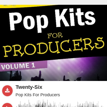
beta
Sample
PRO
.ru
Twenty-Six
Pop Kits For Producers