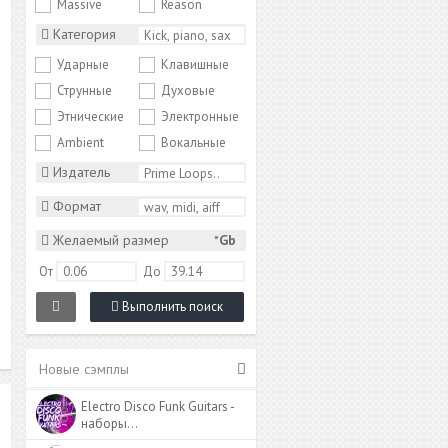
Massive
Reason
Категория
Ударные
Клавишные
Струнные
Духовые
Этнические
Электронные
Ambient
Вокальные
Издатель
Формат
Желаемый размер
*
Gb
От
До
Выполнить поиск
Новые сэмплы
Electro Disco Funk Guitars -
наборы…