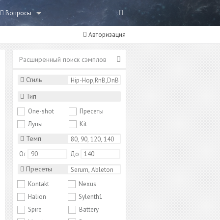
Вопросы
Авторизация
Расширенный поиск сэмплов
Стиль
Тип
One-shot
Пресеты
Лупы
Kit
Темп
От
До
Пресеты
Kontakt
Nexus
Halion
Sylenth1
Spire
Battery