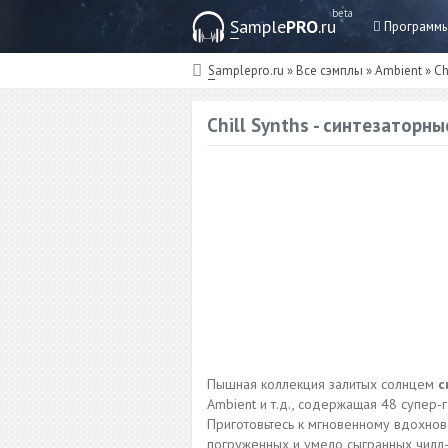
beta
Sample
PRO
.ru
Программ
Samplepro.ru
»
Все сэмплы
»
Ambient
» Ch
Chill Synths - синтезаторн
Пышная коллекция залитых солнцем
с
Ambient и т.д., содержащая 48 супер-
Приготовьтесь к мгновенному вдохнов
погруженных и умело сыгранных чилл-