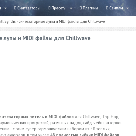
ы
Синтезаторы
Пресеты
Плагины
Сэмплы
ill Synths - синтезаторные лупы и MIDI файлы для Chillwave
ые лупы и MIDI файлы для Chillwave
интезаторных петель и MIDI файлов
для Chillwave, Trip Hop,
гармонических прогрессий, размытых падов, сайд-чейн паттернов.
ению - с этим супер гармоническим набором из 48 теплых,
аут аккордов, в том числе
48 полностью гибких MIDI файлов
.