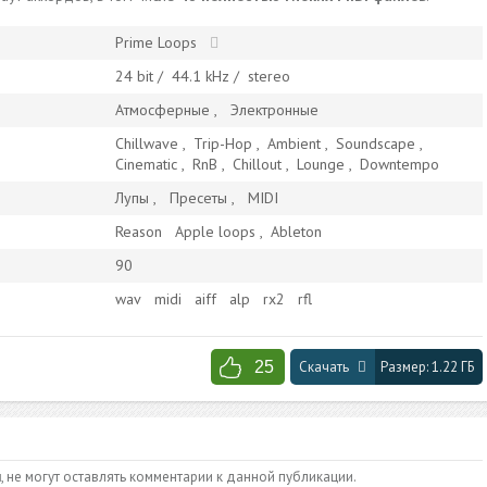
Prime Loops
24
bit /
44.1
kHz /
stereo
Атмосферные
Электронные
Chillwave
,
Trip-Hop
,
Ambient
,
Soundscape
,
Cinematic
,
RnB
,
Chillout
,
Lounge
,
Downtempo
Лупы
Пресеты
MIDI
Reason
Apple loops
,
Ableton
90
wav
midi
aiff
alp
rx2
rfl
25
Скачать
Размер:
1.22 ГБ
и
, не могут оставлять комментарии к данной публикации.