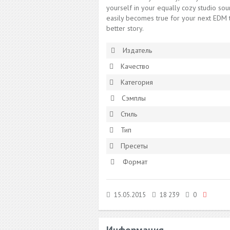
yourself in your equally cozy studio sou
easily becomes true for your next EDM t
better story.
Издатель
Качество
Категория
Сэмплы
Стиль
Тип
Пресеты
Формат
15.05.2015
18 239
0