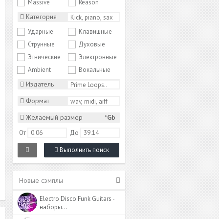
Massive
Reason
Категория
Ударные
Клавишные
Струнные
Духовые
Этнические
Электронные
Ambient
Вокальные
Издатель
Формат
Желаемый размер
*
Gb
От
До
Выполнить поиск
Новые сэмплы
Electro Disco Funk Guitars -
наборы…