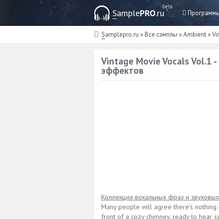
beta
Sample
PRO
.ru
Программ
Samplepro.ru
»
Все сэмплы
»
Ambient
» Vi
Vintage Movie Vocals Vol.1 
эффектов
Коллекция вокальных фраз и звуковы
Many people will agree there’s nothing b
front of a cozy chimney, ready to hear so