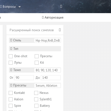
Вопросы
в
Авторизация
Расширенный поиск сэмплов
Стиль
Тип
One-shot
Пресеты
Лупы
Kit
Темп
От
До
Пресеты
Kontakt
Nexus
Halion
Sylenth1
Spire
Battery