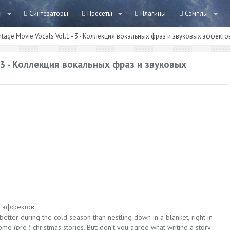
ы
Синтезаторы
Пресеты
Плагины
Сэмплы
ntage Movie Vocals Vol.1 - 3 - Коллекция вокальных фраз и звуковых эффекто
- 3 - Коллекция вокальных фраз и звуковых
х эффектов.
etter during the cold season than nestling down in a blanket, right in
me (pre-) christmas stories. But: don’t you agree what writing a story