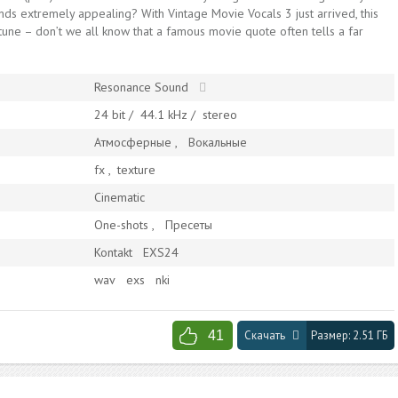
nds extremely appealing? With Vintage Movie Vocals 3 just arrived, this
une – don’t we all know that a famous movie quote often tells a far
Resonance Sound
24
bit /
44.1
kHz /
stereo
Атмосферные
Вокальные
fx
,
texture
Cinematic
One-shots
Пресеты
Kontakt
EXS24
wav
exs
nki
41
Скачать
Размер:
2.51 ГБ