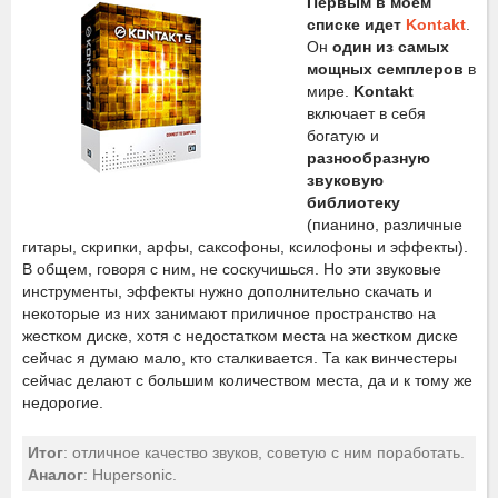
Первым в моем
списке идет
Kontakt
.
Он
один из самых
мощных семплеров
в
мире.
Kontakt
включает в себя
богатую и
разнообразную
звуковую
библиотеку
(пианино, различные
гитары, скрипки, арфы, саксофоны, ксилофоны и эффекты).
В общем, говоря с ним, не соскучишься. Но эти звуковые
инструменты, эффекты нужно дополнительно скачать и
некоторые из них занимают приличное пространство на
жестком диске, хотя с недостатком места на жестком диске
сейчас я думаю мало, кто сталкивается. Та как винчестеры
сейчас делают с большим количеством места, да и к тому же
недорогие.
Итог
: отличное качество звуков, советую с ним поработать.
Аналог
: Hupersonic.