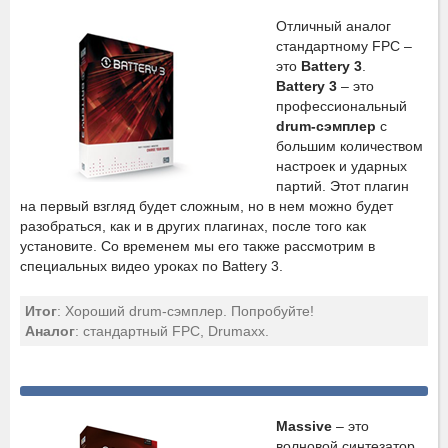
Отличный аналог
стандартному FPC –
это
Battery 3
.
Battery 3
– это
профессиональный
drum-сэмплер
с
большим количеством
настроек и ударных
партий. Этот плагин
на первый взгляд будет сложным, но в нем можно будет
разобраться, как и в других плагинах, после того как
установите. Со временем мы его также рассмотрим в
специальных видео уроках по Battery 3.
Итог
: Хороший drum-сэмплер. Попробуйте!
Аналог
: стандартный FPC, Drumaxx.
Massive
– это
волновой синтезатор