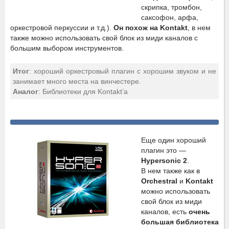
скрипка, тромбон,
саксофон, арфа,
оркестровой перкуссии и т.д.).
Он похож на Kontakt
, в нем
также можно использовать cвой блок из миди каналов с
большим выбором инструментов.
Итог
: хороший оркестровый плагин с хорошим звуком и не
занимает много места на винчестере.
Аналог
: Библиотеки для Kontakt’а
Еще один хороший
плагин это —
Hypersonic 2
.
В нем также как в
Orchestral
и
Kontakt
можно использовать
cвой блок из миди
каналов, есть
очень
большая библиотека