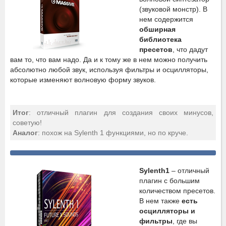
(звуковой монстр). В
нем содержится
обширная
библиотека
пресетов
, что дадут
вам то, что вам надо. Да и к тому же в нем можно получить
абсолютно любой звук, используя фильтры и осцилляторы,
которые изменяют волновую форму звуков.
Итог
: отличный плагин для создания своих минусов,
советую!
Аналог
: похож на Sylenth 1 функциями, но по круче.
Sylenth1
– отличный
плагин с большим
количеством пресетов.
В нем также
есть
осцилляторы и
фильтры
, где вы