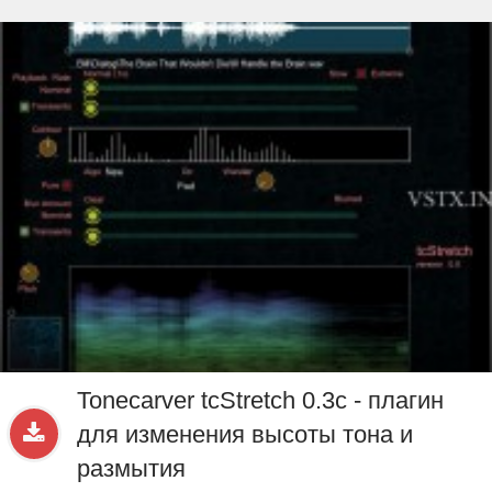
beta
Sample
PRO
.ru
Tonecarver tcStretch 0.3c - плагин
для изменения высоты тона и
размытия