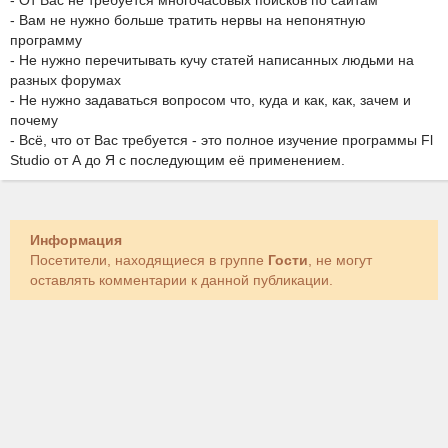
- От Вас не требуется многочасовых поисков по сайтам
- Вам не нужно больше тратить нервы на непонятную
программу
- Не нужно перечитывать кучу статей написанных людьми на
разных форумах
- Не нужно задаваться вопросом что, куда и как, как, зачем и
почему
- Всё, что от Вас требуется - это полное изучение программы Fl
Studio от А до Я с последующим её применением.
Информация
Посетители, находящиеся в группе
Гости
, не могут
оставлять комментарии к данной публикации.