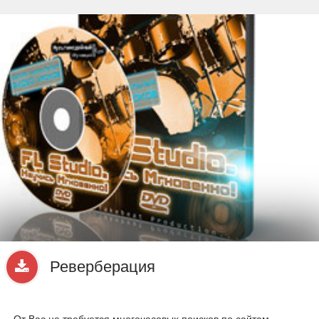
beta
Sample
PRO
.ru
Реверберация